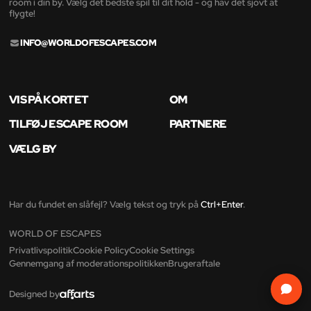
room i din by. Vælg det bedste spil til dit hold - og hav det sjovt at
flygte!
INFO@WORLDOFESCAPES.COM
VIS PÅ KORTET
OM
TILFØJ ESCAPE ROOM
PARTNERE
VÆLG BY
Har du fundet en slåfejl? Vælg tekst og tryk på
Ctrl+Enter
.
WORLD OF ESCAPES
Privatlivspolitik
Cookie Policy
Cookie Settings
Gennemgang af moderationspolitikken
Brugeraftale
Designed by