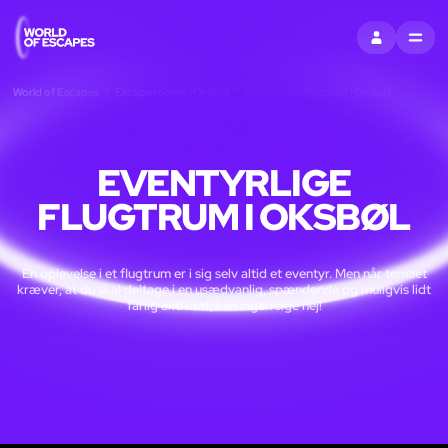
LOG IND
MENU
World of Escapes
Escape rooms i Oksbøl
Eventyrlige flugtrum i Oksbøl
EVENTYRLIGE
FLUGTRUM I OKSBØL
En oplevelse i et flugtrum er i sig selv altid et eventyr. Men når temaet
kræver, at du skal deltage i en usædvanlig, spændende og muligvis lidt
farlig aktivitet, kan ingen sige nej!