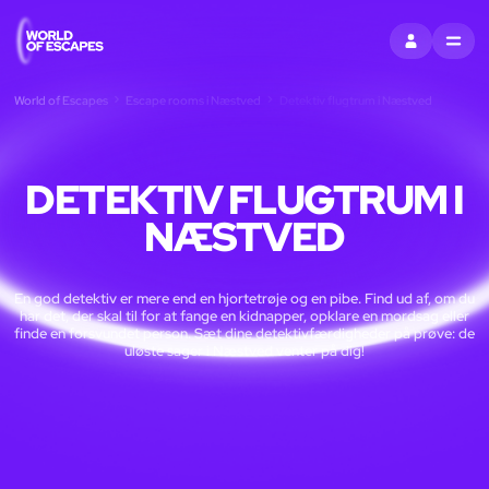
LOG IND
MENU
World of Escapes
Escape rooms i Næstved
Detektiv flugtrum i Næstved
DETEKTIV FLUGTRUM I
NÆSTVED
En god detektiv er mere end en hjortetrøje og en pibe. Find ud af, om du
har det, der skal til for at fange en kidnapper, opklare en mordsag eller
finde en forsvundet person. Sæt dine detektivfærdigheder på prøve: de
uløste sager i Næstved venter på dig!