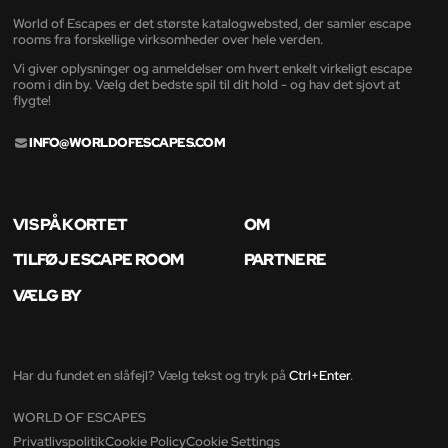
World of Escapes er det største katalogwebsted, der samler escape
rooms fra forskellige virksomheder over hele verden.
Vi giver oplysninger og anmeldelser om hvert enkelt virkeligt escape
room i din by. Vælg det bedste spil til dit hold - og hav det sjovt at
flygte!
INFO@WORLDOFESCAPES.COM
VIS PÅ KORTET
OM
TILFØJ ESCAPE ROOM
PARTNERE
VÆLG BY
Har du fundet en slåfejl? Vælg tekst og tryk på
Ctrl+Enter
.
WORLD OF ESCAPES
Privatlivspolitik
Cookie Policy
Cookie Settings