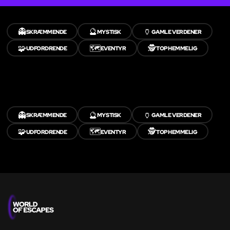
👻
🔮
🏺
SKRÆMMENDE
MYSTISK
GAMLE VERDENER
🧩
🗺️
🕵️
UDFORDRENDE
EVENTYR
TOPHEMMELIG
👻
🔮
🏺
SKRÆMMENDE
MYSTISK
GAMLE VERDENER
🧩
🗺️
🕵️
UDFORDRENDE
EVENTYR
TOPHEMMELIG