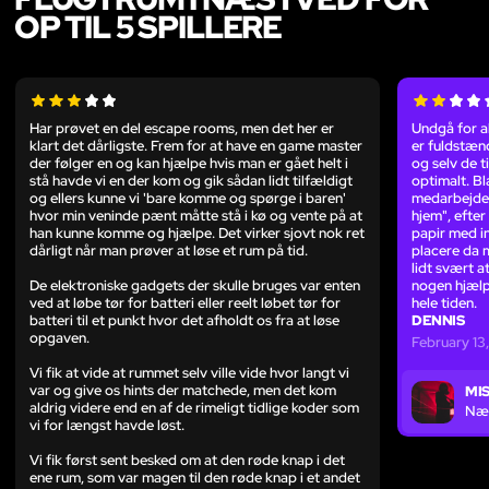
OP TIL 5 SPILLERE
Har prøvet en del escape rooms, men det her er
Undgå for a
klart det dårligste. Frem for at have en game master
er fuldstænd
der følger en og kan hjælpe hvis man er gået helt i
og selv de t
stå havde vi en der kom og gik sådan lidt tilfældigt
optimalt. B
og ellers kunne vi 'bare komme og spørge i baren'
medarbejder 
hvor min veninde pænt måtte stå i kø og vente på at
hjem", efter
han kunne komme og hjælpe. Det virker sjovt nok ret
papir med i
dårligt når man prøver at løse et rum på tid.
placere da 
lidt svært a
De elektroniske gadgets der skulle bruges var enten
nogen hjælp
ved at løbe tør for batteri eller reelt løbet tør for
hele tiden.
batteri til et punkt hvor det afholdt os fra at løse
DENNIS
opgaven.
February 13
Vi fik at vide at rummet selv ville vide hvor langt vi
var og give os hints der matchede, men det kom
MI
aldrig videre end en af de rimeligt tidlige koder som
Næ
vi for længst havde løst.
Vi fik først sent besked om at den røde knap i det
ene rum, som var magen til den røde knap i et andet