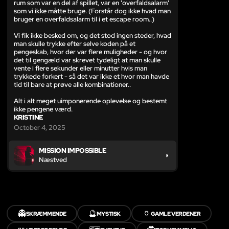
rum som var en del af spillet, var en 'overfaldsalarm'
som vi ikke måtte bruge. (Forstår dog ikke hvad man
bruger en overfaldsalarm til i et escape room..)
Vi fik ikke besked om, og det stod ingen steder, hvad
man skulle trykke efter selve koden på et
pengeskab, hvor der var flere muligheder - og hvor
det til gengæld var skrevet tydeligt at man skulle
vente i flere sekunder eller minutter hvis man
trykkede forkert - så det var ikke et hvor man havde
tid til bare at prøve alle kombinationer..
Alt i alt meget uimponerende oplevelse og bestemt
ikke pengene værd.
KRISTINE
October 4, 2025
MISSION IMPOSSIBLE
Næstved
👻
🔮
🏺
SKRÆMMENDE
MYSTISK
GAMLE VERDENER