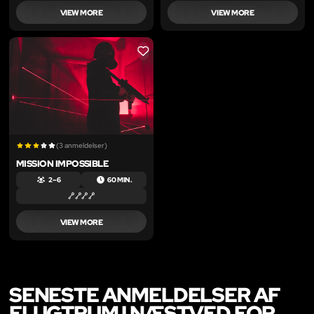
VIEW MORE
VIEW MORE
LIKE
(3 anmeldelser)
MISSION IMPOSSIBLE
2 – 6
60 MIN.
VIEW MORE
SENESTE ANMELDELSER AF
FLUGTRUM I NÆSTVED FOR