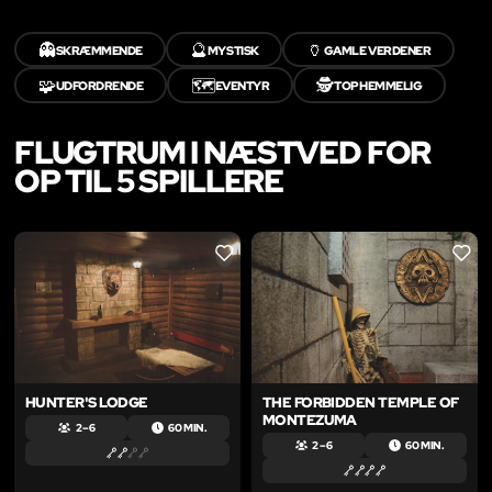
👻
🔮
🏺
SKRÆMMENDE
MYSTISK
GAMLE VERDENER
🧩
🗺️
🕵️
UDFORDRENDE
EVENTYR
TOPHEMMELIG
FLUGTRUM I NÆSTVED FOR
OP TIL 5 SPILLERE
LIKE
LIKE
HUNTER'S LODGE
THE FORBIDDEN TEMPLE OF
MONTEZUMA
2 – 6
60 MIN.
2 – 6
60 MIN.