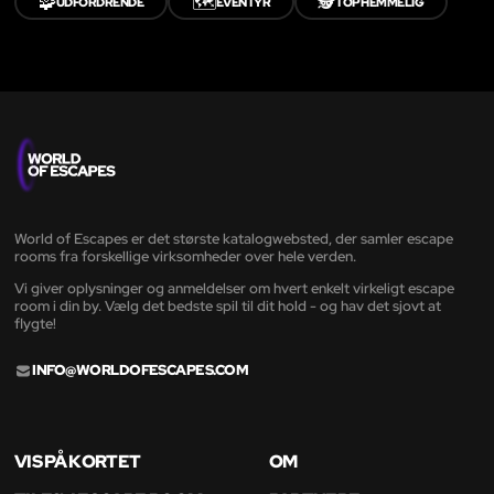
🧩
🗺️
🕵️
UDFORDRENDE
EVENTYR
TOPHEMMELIG
World of Escapes er det største katalogwebsted, der samler escape
rooms fra forskellige virksomheder over hele verden.
Vi giver oplysninger og anmeldelser om hvert enkelt virkeligt escape
room i din by. Vælg det bedste spil til dit hold - og hav det sjovt at
flygte!
INFO@WORLDOFESCAPES.COM
VIS PÅ KORTET
OM