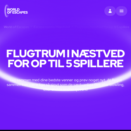
LOG IND
MENU
World of Escapes
Escape rooms i Næstved
Flugtrum i Næstved for op til 5 spillere
FLUGTRUM I NÆSTVED
FOR OP TIL 5 SPILLERE
Tag sammen med dine bedste venner og prøv noget nyt. At flygte
sammen kan være lige så sjovt som de sædvanlige film eller bowling,
eller endda endnu sjovere!