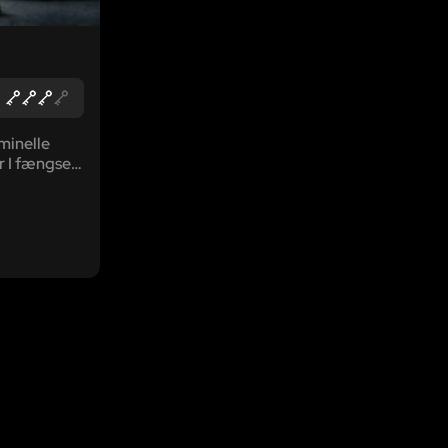
minelle
r I fængsel.
som er et
forhold,
profit.