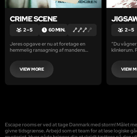
CRIME SCENE
JIGSA
2 – 5
60 MIN.
2 – 5
Jeres opgave er nu at foretage en
“Du vågner 
hemmelig ransagning af mandens
klinkerum. 
bopæl.
er mystisk 
del af et spi
VIEW MORE
VIEW 
Escape rooms er ved at tage Danmark med storm! Målet med sp
givne tidsgrænse. Arbejd som et team for at løse logiske gå
mysteriet. Hver gåde bringer dig et skridt tættere på den ulti