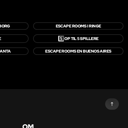
LBORG
ESCAPE ROOMS I RINGE
5️⃣
E
OP TIL 5 SPILLERE
LANTA
ESCAPE ROOMS EN BUENOS AIRES
OM