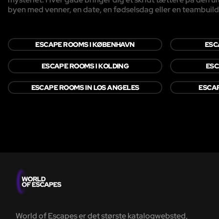
byen med venner, en date, en fødselsdag eller en teambuild
ESCAPE ROOMS I KØBENHAVN
ESC
ESCAPE ROOMS I KOLDING
ESC
ESCAPE ROOMS IN LOS ANGELES
ESCAP
World of Escapes er det største katalogwebsted,