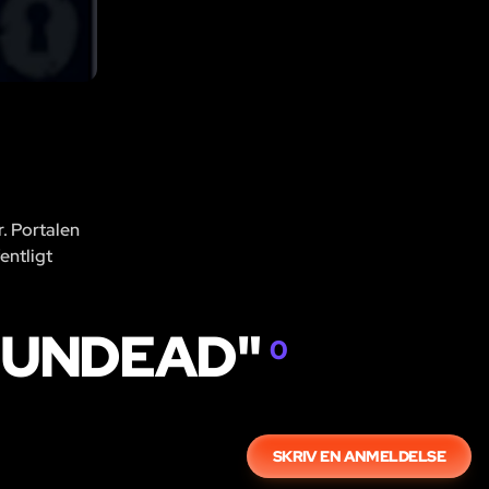
r. Portalen
entligt
E UNDEAD"
0
SKRIV EN ANMELDELSE