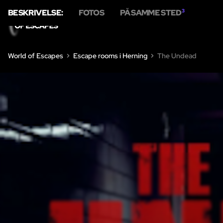
BESKRIVELSE:
FOTOS
PÅ SAMME STED
3
HJEM
ESC
World of Escapes
Escape rooms i Herning
The Undead