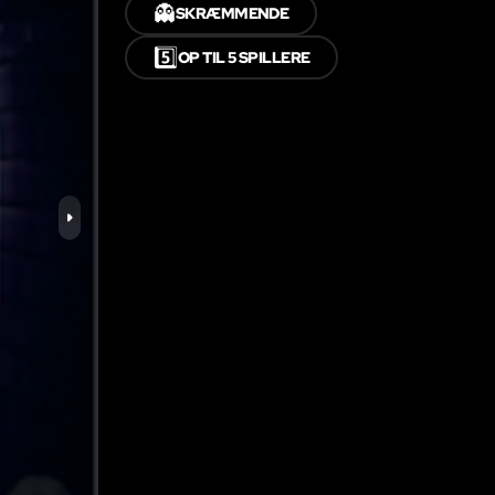
👻
SKRÆMMENDE
5️⃣
OP TIL 5 SPILLERE