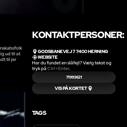
KONTAKTPERSONER:
enskabsfolk
GODSBANEVEJ 7 7400 HERNING
g ud til at
WEBSITE
t til jer
Har du fundet en slåfejl? Vælg tekst og
tryk på
Ctrl+Enter
.
71993621
VIS PÅ KORTET
TAGS