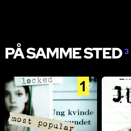
PÅ SAMME STED
3
LIKE