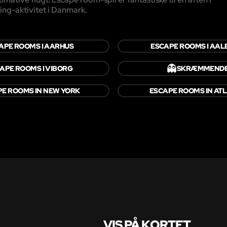
ing-aktivitet i Danmark.
APE ROOMS I AARHUS
ESCAPE ROOMS I AA
👻
APE ROOMS I VIBORG
SKRÆMMEND
E ROOMS IN NEW YORK
ESCAPE ROOMS IN AT
VIS PÅ KORTET