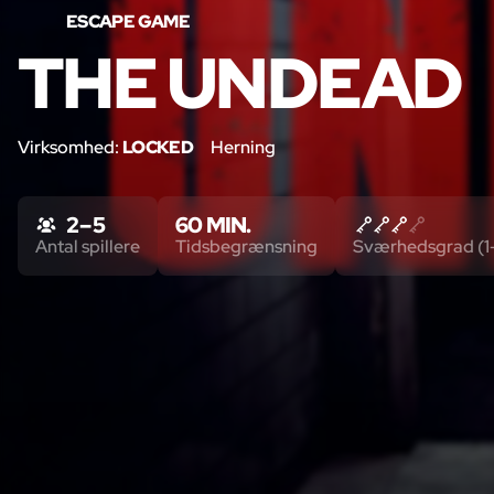
ESCAPE GAME
THE UNDEAD
Virksomhed:
LOCKED
Herning
2 – 5
60 MIN.
Antal spillere
Tidsbegrænsning
Sværhedsgrad (1