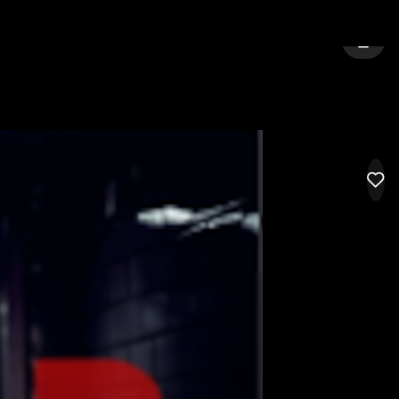
RE
BY:
HERNING
LOG I
LIK