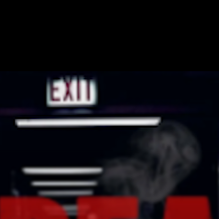
APE ROOMS
OM
VIS PÅ KORTET
TILFØJ ESCAPE ROOM
PARTNE