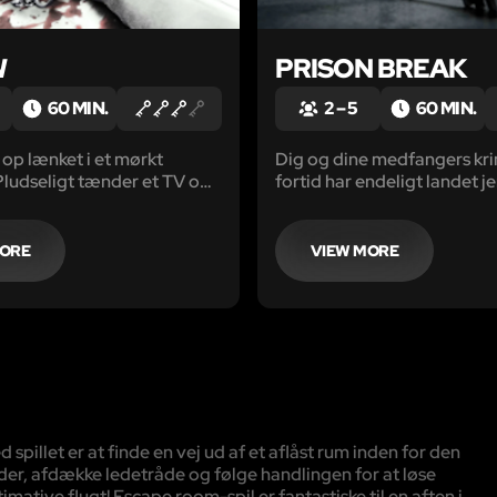
W
PRISON BREAK
60 MIN.
2 – 5
60 MIN.
op lænket i et mørkt
Dig og dine medfangers kri
Pludseligt tænder et TV og
fortid har endeligt landet je
dukke toner frem. Du er en
Desværre er I også landet I
l - et spil om overlevelse..."
privatfængslet 'Willoway', 
berygtet sted med dårlige 
MORE
VIEW MORE
hvor fanger mishandles for 
illet er at finde en vej ud af et aflåst rum inden for den
der, afdække ledetråde og følge handlingen for at løse
mative flugt! Escape room-spil er fantastiske til en aften i