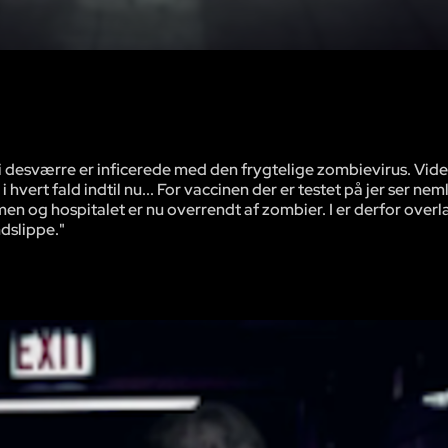
det i desværre er inficerede med den frygtelige zombievirus. Vid
vert fald indtil nu... For vaccinen der er testet på jer ser nemli
 og hospitalet er nu overrendt af zombier. I er derfor overlad
ndslippe."