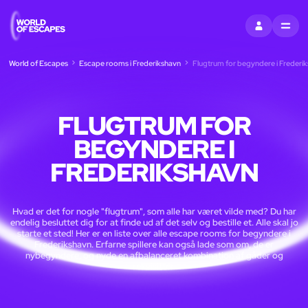
LOG IND
MENU
World of Escapes
Escape rooms i Frederikshavn
Flugtrum for begyndere i Frederi
FLUGTRUM FOR
BEGYNDERE I
FREDERIKSHAVN
Hvad er det for nogle "flugtrum", som alle har været vilde med? Du har
endelig besluttet dig for at finde ud af det selv og bestille et. Alle skal jo
starte et sted! Her er en liste over alle escape rooms for begyndere i
Frederikshavn. Erfarne spillere kan også lade som om, de er
nybegyndere, og nyde en afbalanceret kombination af gåder og
rekvisitter.