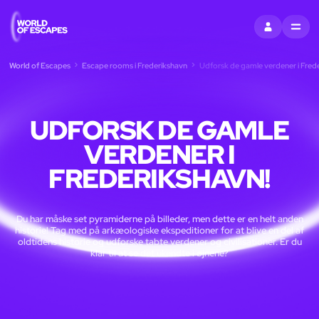
LOG IND
MENU
World of Escapes
Escape rooms i Frederikshavn
Udforsk de gamle verdener i Frede
UDFORSK DE GAMLE
VERDENER I
FREDERIKSHAVN!
Du har måske set pyramiderne på billeder, men dette er en helt anden
historie! Tag med på arkæologiske ekspeditioner for at blive en del af
oldtidens historie og udforske tabte verdener og civilisationer. Er du
klar til at se det ukendte i øjnene?