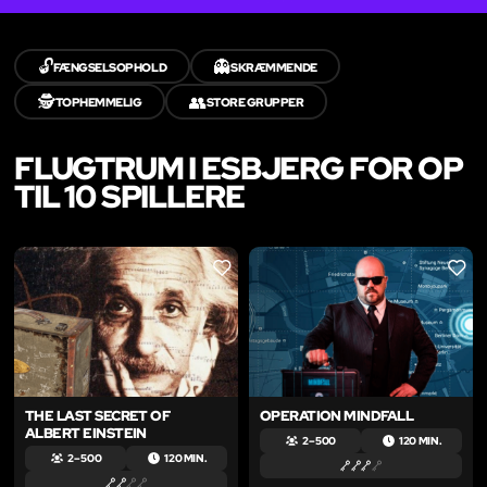
🔓
👻
FÆNGSELSOPHOLD
SKRÆMMENDE
🕵️
👥
TOPHEMMELIG
STORE GRUPPER
FLUGTRUM I ESBJERG FOR OP
TIL 10 SPILLERE
LIKE
LIKE
THE LAST SECRET OF
OPERATION MINDFALL
ALBERT EINSTEIN
2 – 500
120 MIN.
2 – 500
120 MIN.