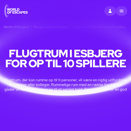
LOG IND
MENU
World of Escapes
Escape rooms i Esbjerg
Flugtrum i Esbjerg for op til 10 spillere
FLUGTRUM I ESBJERG
FOR OP TIL 10 SPILLERE
Flugtrum, der kan rumme op til ti personer, vil være en rigtig udfordring
for venner eller kolleger. Rummelige rum med en række forskellige
gåder vil helt sikkert gøre jer til et samlet hold. Der er garanti for en god
tid!