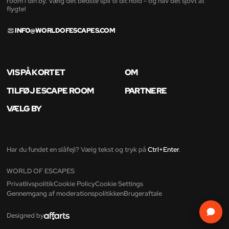
room i din by. Vælg det bedste spil til dit hold - og hav det sjovt at
flygte!
INFO@WORLDOFESCAPES.COM
VIS PÅ KORTET
OM
TILFØJ ESCAPE ROOM
PARTNERE
VÆLG BY
Har du fundet en slåfejl? Vælg tekst og tryk på
Ctrl+Enter
.
WORLD OF ESCAPES
Privatlivspolitik
Cookie Policy
Cookie Settings
Gennemgang af moderationspolitikken
Brugeraftale
Designed by