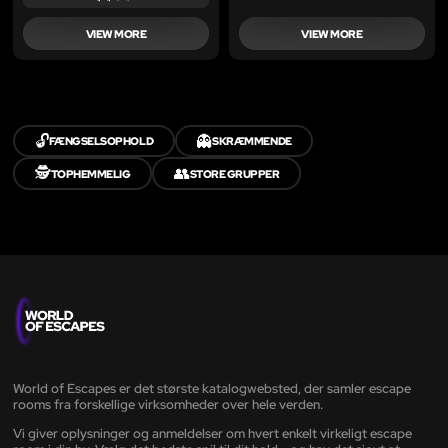
VIEW MORE
VIEW MORE
🔓
👻
FÆNGSELSOPHOLD
SKRÆMMENDE
🕵️
👥
TOPHEMMELIG
STORE GRUPPER
World of Escapes er det største katalogwebsted, der samler escape
rooms fra forskellige virksomheder over hele verden.
Vi giver oplysninger og anmeldelser om hvert enkelt virkeligt escape