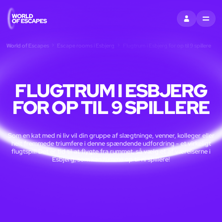
LOG IND
MENU
World of Escapes
Escape rooms i Esbjerg
Flugtrum i Esbjerg for op til 9 spillere
FLUGTRUM I ESBJERG
FOR OP TIL 9 SPILLERE
Som en kat med ni liv vil din gruppe af slægtninge, venner, kolleger eller
helt fremmede triumfere i denne spændende udfordring - et virkeligt
flugtspil! Det er tid til at flygte fra rummet, så vælg et af værelserne i
Esbjerg, som kan rumme op til ni spillere!