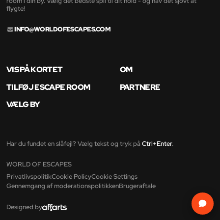
room i din by. Vælg det bedste spil til dit hold - og hav det sjovt at
flygte!
INFO@WORLDOFESCAPES.COM
VIS PÅ KORTET
OM
TILFØJ ESCAPE ROOM
PARTNERE
VÆLG BY
Har du fundet en slåfejl? Vælg tekst og tryk på
Ctrl+Enter
.
WORLD OF ESCAPES
Privatlivspolitik
Cookie Policy
Cookie Settings
Gennemgang af moderationspolitikken
Brugeraftale
Designed by