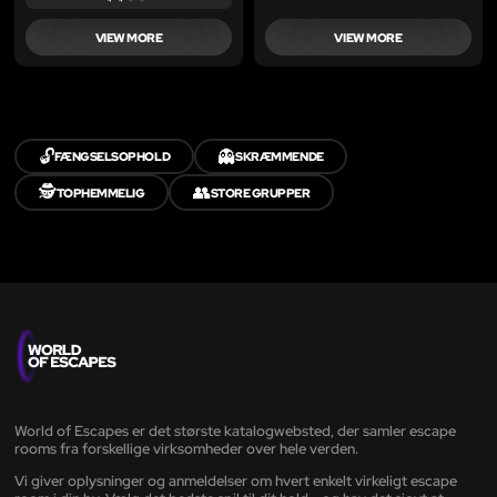
VIEW MORE
VIEW MORE
🔓
👻
FÆNGSELSOPHOLD
SKRÆMMENDE
🕵️
👥
TOPHEMMELIG
STORE GRUPPER
World of Escapes er det største katalogwebsted, der samler escape
rooms fra forskellige virksomheder over hele verden.
Vi giver oplysninger og anmeldelser om hvert enkelt virkeligt escape