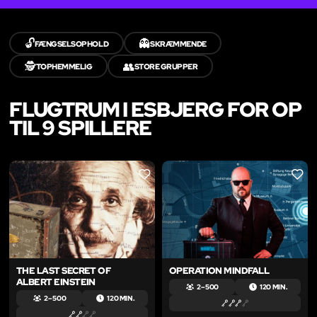
🔓
👻
FÆNGSELSOPHOLD
SKRÆMMENDE
🕵️
👥
TOPHEMMELIG
STORE GRUPPER
FLUGTRUM I ESBJERG FOR OP
TIL 9 SPILLERE
LIKE
LIKE
THE LAST SECRET OF
OPERATION MINDFALL
ALBERT EINSTEIN
2 – 500
120 MIN.
2 – 500
120 MIN.