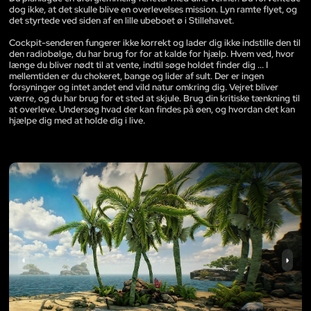
dog ikke, at det skulle blive en overlevelses mission. Lyn ramte flyet, og
det styrtede ved siden af en lille ubeboet ø i Stillehavet.
Cockpit-senderen fungerer ikke korrekt og lader dig ikke indstille den til
den radiobølge, du har brug for for at kalde for hjælp. Hvem ved, hvor
længe du bliver nødt til at vente, indtil søge holdet finder dig ... I
mellemtiden er du chokeret, bange og lider af sult. Der er ingen
forsyninger og intet andet end vild natur omkring dig. Vejret bliver
værre, og du har brug for et sted at skjule. Brug din kritiske tænkning til
at overleve. Undersøg hvad der kan findes på øen, og hvordan det kan
hjælpe dig med at holde dig i live.