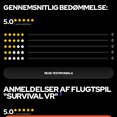
GENNEMSNITLIG BEDØMMELSE:
5.0
3
anmeldelser
0
0
0
0
0
READ TESTIMONIALS
ANMELDELSER AF FLUGTSPIL
"SURVIVAL VR"
3
5.0
3
anmeldelser