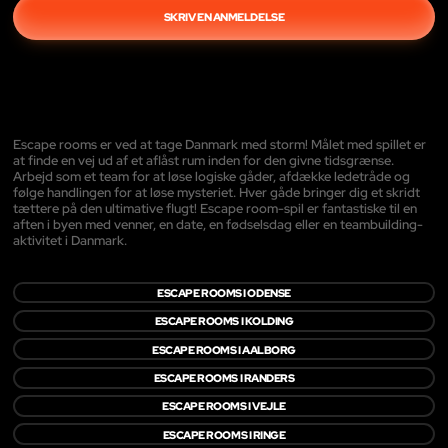
SKRIV EN ANMELDELSE
Escape rooms er ved at tage Danmark med storm! Målet med spillet er
at finde en vej ud af et aflåst rum inden for den givne tidsgrænse.
Arbejd som et team for at løse logiske gåder, afdække ledetråde og
følge handlingen for at løse mysteriet. Hver gåde bringer dig et skridt
tættere på den ultimative flugt! Escape room-spil er fantastiske til en
aften i byen med venner, en date, en fødselsdag eller en teambuilding-
aktivitet i Danmark.
ESCAPE ROOMS I ODENSE
ESCAPE ROOMS I KOLDING
ESCAPE ROOMS I AALBORG
ESCAPE ROOMS I RANDERS
ESCAPE ROOMS I VEJLE
ESCAPE ROOMS I RINGE