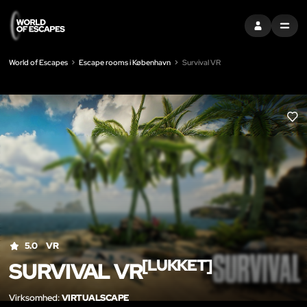
LOG IND
MENU
World of Escapes
Escape rooms i København
Survival VR
LIK
5.0
VR
[LUKKET]
SURVIVAL VR
Virksomhed:
VIRTUALSCAPE