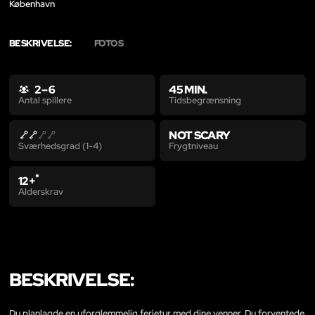
København
BESKRIVELSE:
FOTOS
2 – 6
45 MIN.
Tidsbegrænsning
Antal spillere
NOT SCARY
Frygtniveau
Sværhedsgrad (1-4)
*
12+
Alderskrav
BESKRIVELSE:
Du planlagde en uforglemmelig ferietur med dine venner. Du forventede