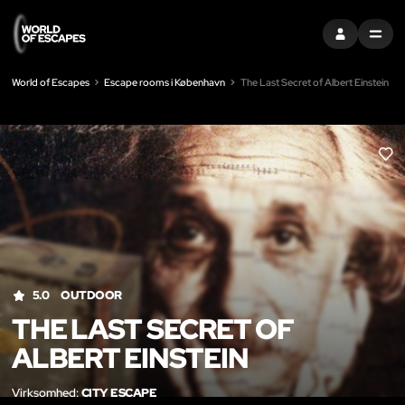
LOG IND
MENU
World of Escapes
Escape rooms i København
The Last Secret of Albert Einstein
LIK
5.0
OUTDOOR
THE LAST SECRET OF
ALBERT EINSTEIN
Virksomhed:
CITY ESCAPE