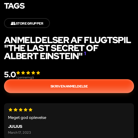
TAGS
👥
STORE GRUPPER
ANMELDELSER AF FLUGTSPIL
"THE LAST SECRET OF
ALBERT EINSTEIN"
1
5.0
1
gennemgå
SKRIV EN ANMELDELSE
Meget god oplevelse
JULIUS
March 17, 2023