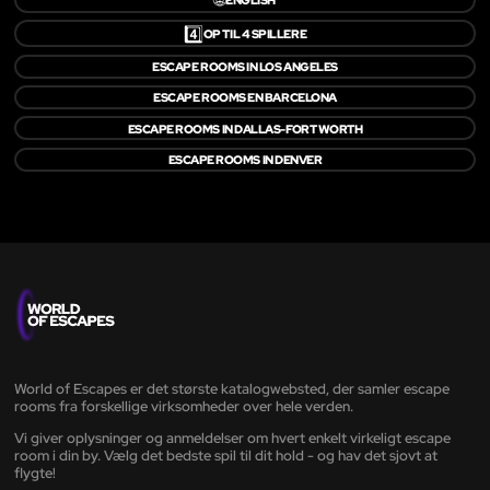
4️⃣
OP TIL 4 SPILLERE
ESCAPE ROOMS IN LOS ANGELES
ESCAPE ROOMS EN BARCELONA
ESCAPE ROOMS IN DALLAS-FORT WORTH
ESCAPE ROOMS IN DENVER
World of Escapes er det største katalogwebsted, der samler escape
rooms fra forskellige virksomheder over hele verden.
Vi giver oplysninger og anmeldelser om hvert enkelt virkeligt escape
room i din by. Vælg det bedste spil til dit hold - og hav det sjovt at
flygte!