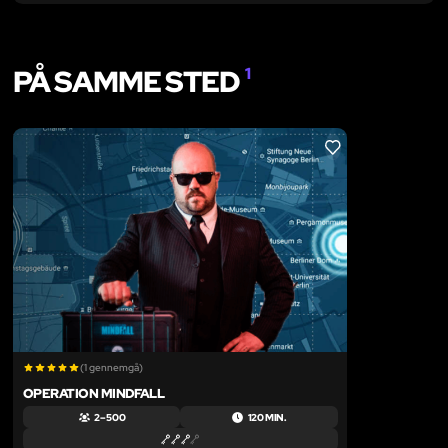
PÅ SAMME STED
1
LIKE
(1 gennemgå)
OPERATION MINDFALL
2 – 500
120 MIN.