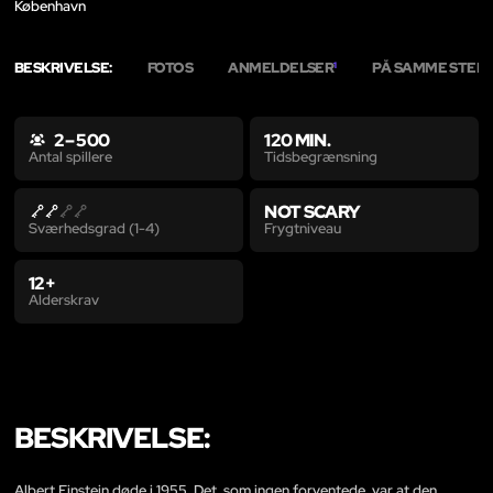
København
BESKRIVELSE:
FOTOS
ANMELDELSER
PÅ SAMME STED
1
1
2 – 500
120 MIN.
Tidsbegrænsning
Antal spillere
NOT SCARY
Frygtniveau
Sværhedsgrad (1-4)
12+
Alderskrav
BESKRIVELSE:
Albert Einstein døde i 1955. Det, som ingen forventede, var at den