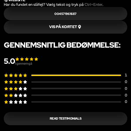
Har du fundet en slåfejl? Vælg tekst og tryk på
Ctrl+Enter
.
004571961687
VIS PÅ KORTET
GENNEMSNITLIG BEDØMMELSE:
5.0
1
gennemgå
1
0
0
0
0
READ TESTIMONIALS