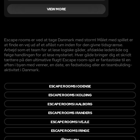
VIEW MORE
Escape rooms er ved at tage Danmark med storm! Målet med spillet er
at finde en vej ud af et aflåst rum inden for den givne tidsgrænse.
Arbejd som et team for at løse logiske gåder, afdække ledetråde og
følge handlingen for at løse mysteriet. Hver gåde bringer dig et skridt
tættere på den ultimative flugt! Escape room-spil er fantastiske til en
aften i byen med venner, en date, en fødselsdag eller en teambuilding-
aktivitet i Danmark.
ESCAPE ROOMS I ODENSE
ESCAPE ROOMS I KOLDING
ESCAPE ROOMS I AALBORG
ESCAPE ROOMS I RANDERS
ESCAPE ROOMS I VEJLE
ESCAPE ROOMS I RINGE
🌐
ENGLISH