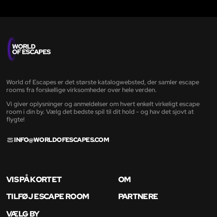
World of Escapes er det største katalogwebsted, der samler escape
rooms fra forskellige virksomheder over hele verden.
Vi giver oplysninger og anmeldelser om hvert enkelt virkeligt escape
room i din by. Vælg det bedste spil til dit hold - og hav det sjovt at
flygte!
INFO@WORLDOFESCAPES.COM
VIS PÅ KORTET
OM
TILFØJ ESCAPE ROOM
PARTNERE
VÆLG BY