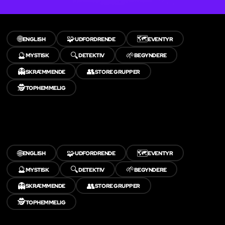
🌐
🧩
🗺️
ENGLISH
UDFORDRENDE
EVENTYR
🔮
🔍
🌱
MYSTISK
DETEKTIV
BEGYNDERE
👻
👥
SKRÆMMENDE
STORE GRUPPER
🕵️
TOPHEMMELIG
🌐
🧩
🗺️
ENGLISH
UDFORDRENDE
EVENTYR
🔮
🔍
🌱
MYSTISK
DETEKTIV
BEGYNDERE
👻
👥
SKRÆMMENDE
STORE GRUPPER
🕵️
TOPHEMMELIG