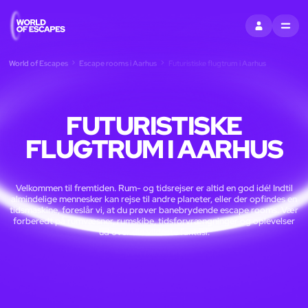
LOG IND
MENU
World of Escapes
Escape rooms i Aarhus
Futuristiske flugtrum i Aarhus
FUTURISTISKE
FLUGTRUM I AARHUS
Velkommen til fremtiden. Rum- og tidsrejser er altid en god idé! Indtil
almindelige mennesker kan rejse til andre planeter, eller der opfindes en
tidsmaskine, foreslår vi, at du prøver banebrydende escape rooms. Vær
forberedt på rumvæsner, rumskibe, tidsforvrængninger og oplevelser
ud over din vildeste fantasi.