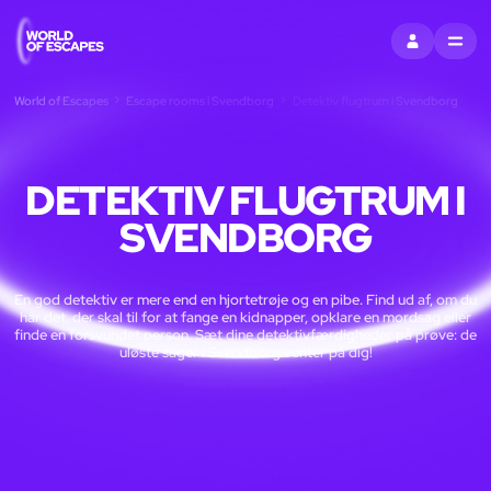
LOG IND
MENU
World of Escapes
Escape rooms i Svendborg
Detektiv flugtrum i Svendborg
DETEKTIV FLUGTRUM I
SVENDBORG
En god detektiv er mere end en hjortetrøje og en pibe. Find ud af, om du
har det, der skal til for at fange en kidnapper, opklare en mordsag eller
finde en forsvundet person. Sæt dine detektivfærdigheder på prøve: de
uløste sager i Svendborg venter på dig!