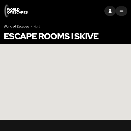
LOG IND
MENU
World of Escapes
Kort
ESCAPE ROOMS I SKIVE