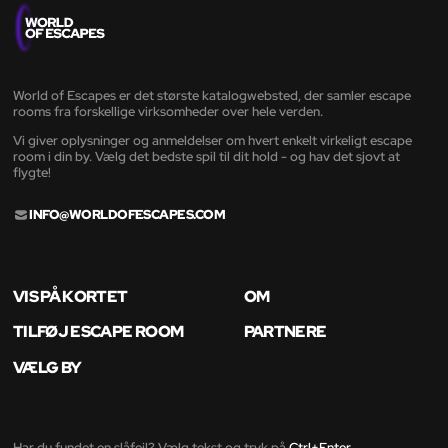
World of Escapes er det største katalogwebsted, der samler escape
rooms fra forskellige virksomheder over hele verden.
Vi giver oplysninger og anmeldelser om hvert enkelt virkeligt escape
room i din by. Vælg det bedste spil til dit hold - og hav det sjovt at
flygte!
INFO@WORLDOFESCAPES.COM
VIS PÅ KORTET
OM
TILFØJ ESCAPE ROOM
PARTNERE
VÆLG BY
Har du fundet en slåfejl? Vælg tekst og tryk på
Ctrl+Enter
.