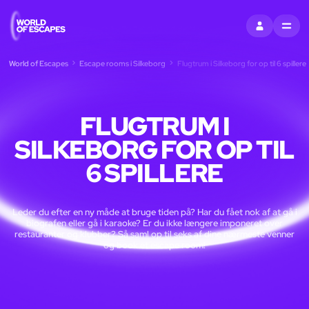
LOG IND
MENU
World of Escapes
Escape rooms i Silkeborg
Flugtrum i Silkeborg for op til 6 spillere
FLUGTRUM I
SILKEBORG FOR OP TIL
6 SPILLERE
Leder du efter en ny måde at bruge tiden på? Har du fået nok af at gå i
biografen eller gå i karaoke? Er du ikke længere imponeret over
restauranter og klubber? Så saml op til seks af dine nærmeste venner
og book et escape room!