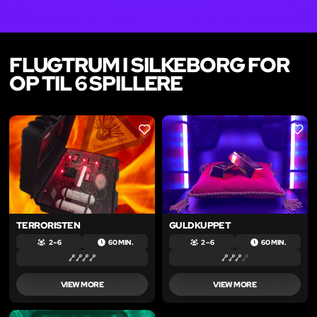
FLUGTRUM I SILKEBORG FOR
OP TIL 6 SPILLERE
LIKE
LIKE
TERRORISTEN
GULDKUPPET
2 – 6
60 MIN.
2 – 6
60 MIN.
VIEW MORE
VIEW MORE