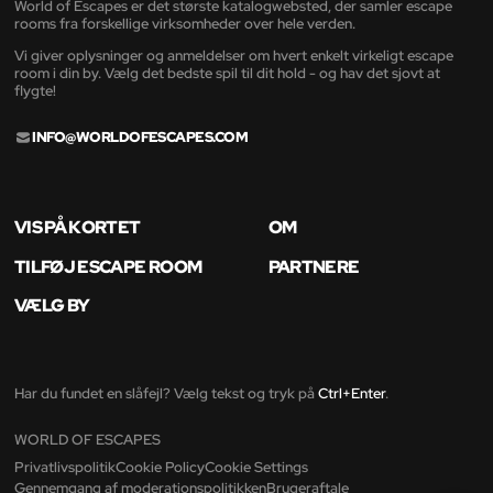
World of Escapes er det største katalogwebsted, der samler escape
rooms fra forskellige virksomheder over hele verden.
Vi giver oplysninger og anmeldelser om hvert enkelt virkeligt escape
room i din by. Vælg det bedste spil til dit hold - og hav det sjovt at
flygte!
INFO@WORLDOFESCAPES.COM
VIS PÅ KORTET
OM
TILFØJ ESCAPE ROOM
PARTNERE
VÆLG BY
Har du fundet en slåfejl? Vælg tekst og tryk på
Ctrl+Enter
.
WORLD OF ESCAPES
Privatlivspolitik
Cookie Policy
Cookie Settings
Gennemgang af moderationspolitikken
Brugeraftale