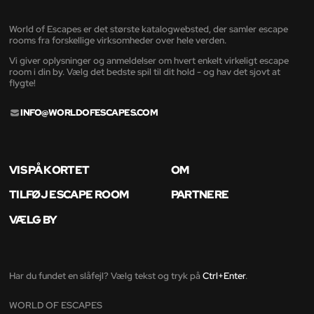
World of Escapes er det største katalogwebsted, der samler escape
rooms fra forskellige virksomheder over hele verden.
Vi giver oplysninger og anmeldelser om hvert enkelt virkeligt escape
room i din by. Vælg det bedste spil til dit hold - og hav det sjovt at
flygte!
INFO@WORLDOFESCAPES.COM
VIS PÅ KORTET
OM
TILFØJ ESCAPE ROOM
PARTNERE
VÆLG BY
Har du fundet en slåfejl? Vælg tekst og tryk på
Ctrl+Enter
.
WORLD OF ESCAPES