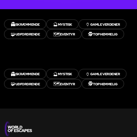
👻
🔮
🏺
SKRÆMMENDE
MYSTISK
GAMLE VERDENER
🧩
🗺️
🕵️
UDFORDRENDE
EVENTYR
TOPHEMMELIG
👻
🔮
🏺
SKRÆMMENDE
MYSTISK
GAMLE VERDENER
🧩
🗺️
🕵️
UDFORDRENDE
EVENTYR
TOPHEMMELIG