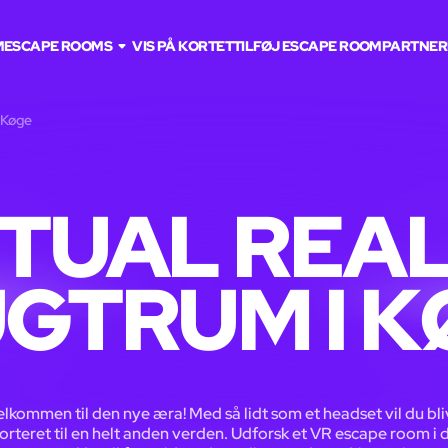
M
ESCAPE ROOMS
VIS PÅ KORTET
TILFØJ ESCAPE ROOM
PARTNER
i Køge
RTUAL REAL
GTRUM I 
lkommen til den nye æra! Med så lidt som et headset vil du bl
orteret til en helt anden verden. Udforsk et VR escape room i 