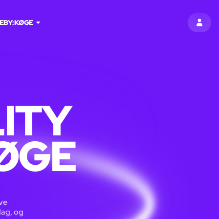
E
BY:
KØGE
LOG I
ITY
KØGE
ive
dag, og