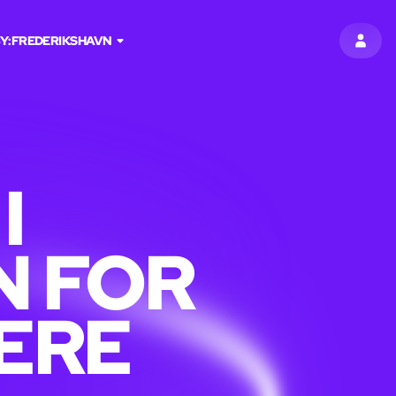
Y:
FREDERIKSHAVN
LOG I
I
N FOR
LERE