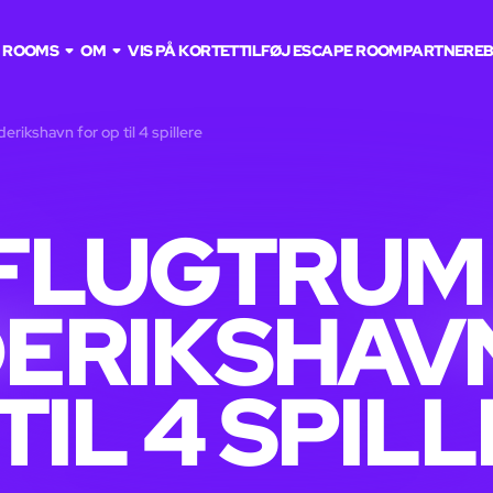
 ROOMS
OM
VIS PÅ KORTET
TILFØJ ESCAPE ROOM
PARTNERE
B
erikshavn for op til 4 spillere
FLUGTRUM 
ERIKSHAV
TIL 4 SPIL