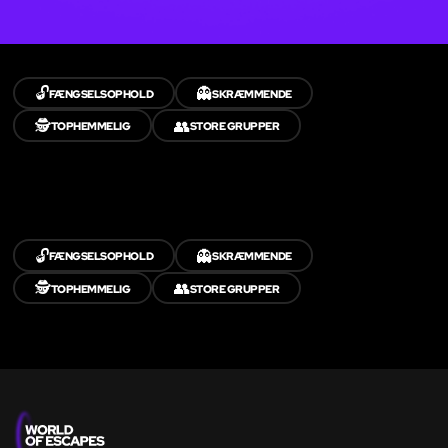
🔓
👻
FÆNGSELSOPHOLD
SKRÆMMENDE
🕵️
👥
TOPHEMMELIG
STORE GRUPPER
🔓
👻
FÆNGSELSOPHOLD
SKRÆMMENDE
🕵️
👥
TOPHEMMELIG
STORE GRUPPER