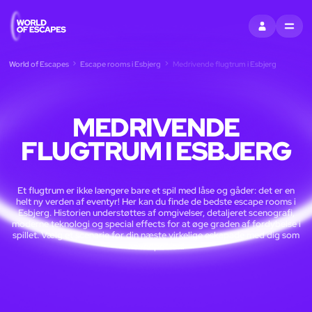
LOG IND
MENU
World of Escapes
Escape rooms i Esbjerg
Medrivende flugtrum i Esbjerg
MEDRIVENDE
FLUGTRUM I ESBJERG
Et flugtrum er ikke længere bare et spil med låse og gåder: det er en
helt ny verden af eventyr! Her kan du finde de bedste escape rooms i
Esbjerg. Historien understøttes af omgivelser, detaljeret scenografi,
moderne teknologi og special effects for at øge graden af fordybelse i
spillet. Vælg et scenarie for din næste virkelige eskapade med dig som
hovedperson!