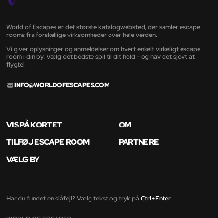
World of Escapes er det største katalogwebsted, der samler escape
rooms fra forskellige virksomheder over hele verden.
Vi giver oplysninger og anmeldelser om hvert enkelt virkeligt escape
room i din by. Vælg det bedste spil til dit hold - og hav det sjovt at
flygte!
INFO@WORLDOFESCAPES.COM
VIS PÅ KORTET
OM
TILFØJ ESCAPE ROOM
PARTNERE
VÆLG BY
Har du fundet en slåfejl? Vælg tekst og tryk på
Ctrl+Enter
.