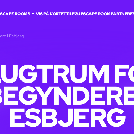
ESCAPE ROOMS
VIS PÅ KORTET
TILFØJ ESCAPE ROOM
PARTNERE
re i Esbjerg
LUGTRUM F
BEGYNDERE 
ESBJERG