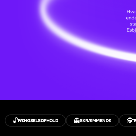
Hvad
endel
st
Esbj
🔓
👻
🕵️
FÆNGSELSOPHOLD
SKRÆMMENDE
T