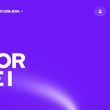
BY:
ESBJERG
LOG I
OR
I