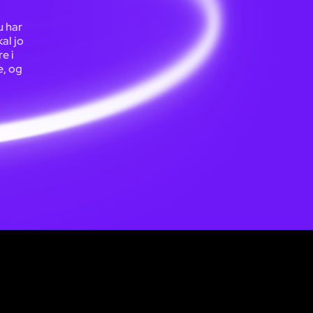
u har
kal jo
e i
e, og