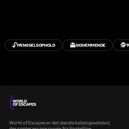
🔓
👻
🕵️
FÆNGSELSOPHOLD
SKRÆMMENDE
T
World of Escapes er det største katalogwebsted,
der samler escape rooms fra forskellige