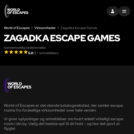
LOG IND
MENU
World of Escapes
Virksomheder
Zagadka Escape Games
ZAGADKA ESCAPE GAMES
Gennemsnitlig bedømmelse:
5.0
(
5
+ anmeldelser)
World of Escapes er det største katalogwebsted, der samler escape
rooms fra forskellige virksomheder over hele verden.
Vi giver oplysninger og anmeldelser om hvert enkelt virkeligt escape
room i din by. Vælg det bedste spil til dit hold - og hav det sjovt at
flygte!