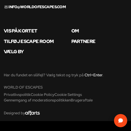
INFO@WORLDOFESCAPES.COM
VIS PÅ KORTET
OM
TILFØJ ESCAPE ROOM
PARTNERE
VÆLG BY
Har du fundet en slåfejl? Vælg tekst og tryk på
Ctrl+Enter
.
WORLD OF ESCAPES
Privatlivspolitik
Cookie Policy
Cookie Settings
Gennemgang af moderationspolitikken
Brugeraftale
Designed by